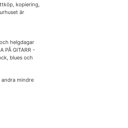
ttköp, kopiering,
turhuset är
 och helgdagar
RA PÅ GITARR -
ock, blues och
d andra mindre