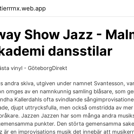
tierrrnx.web.app
way Show Jazz - Mal
ademi dansstilar
bästa vinyl - GöteborgDirekt
ls andra skiva, utgiven under namnet Svantesson, var
Hon omges av en namnkunnig samling blåsare, som ge
indha Kallerdahls ofta svindlande sångimprovisationer
ade, djupt uttrycksfulla, men också omstridda av mer
språkare. Jazzen Jazzen har som många andra musiks
a gemensamma punkter. Den störta gemensamma saken
azz är en improvisations musik det innebär att musiker