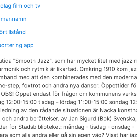
olag film och tv
domannamn
rtillstånd
portering app
utida "Smooth Jazz", som har mycket litet med jazzim
rmonik och rytmik är likartad. Omkring 1910 kom jaz
amband med att den kombinerades med den modern
e-step, foxtrot och andra nya danser. Öppettider 
k OBS! Öppet endast för frågor om kommunens verksa
dag 12:00-15:00 tisdag – lördag 11:00-15:00 söndag 1
ledning av den rådande situationen är Nacka konsthall
zz och andra berättelser. av Jan Sigurd (Bok) Svenska
er for Stadsbiblioteket: måndag - tisdag - onsdag - 
vara som alla andra eller gå sin egen väg? Visst har ja