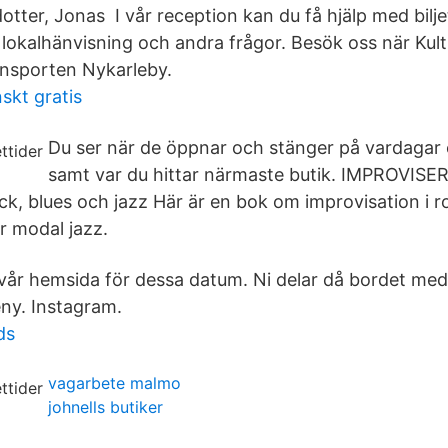
otter, Jonas I vår reception kan du få hjälp med bilje
r, lokalhänvisning och andra frågor. Besök oss när Kul
onsporten Nykarleby.
skt gratis
Du ser när de öppnar och stänger på vardagar
samt var du hittar närmaste butik. IMPROVISE
ck, blues och jazz Här är en bok om improvisation i r
r modal jazz.
å vår hemsida för dessa datum. Ni delar då bordet me
eny. Instagram.
ds
vagarbete malmo
johnells butiker