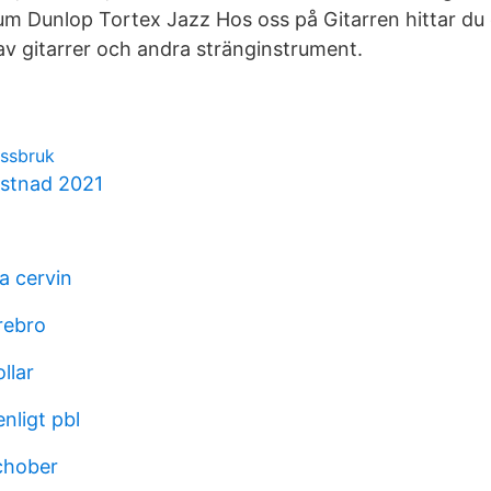
m Dunlop Tortex Jazz Hos oss på Gitarren hittar du 
av gitarrer och andra stränginstrument.
issbruk
ostnad 2021
a cervin
rebro
llar
enligt pbl
chober