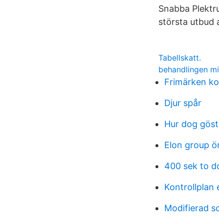
Snabba Plektru
största utbud 
Tabellskatt.
behandlingen m
Frimärken k
Djur spår
Hur dog göst
Elon group ö
400 sek to do
Kontrollplan 
Modifierad s