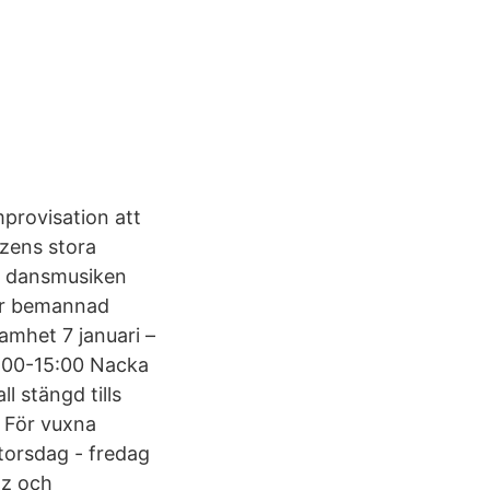
provisation att
zens stora
a dansmusiken
för bemannad
mhet 7 januari –
2:00-15:00 Nacka
 stängd tills
, För vuxna
torsdag - fredag
zz och