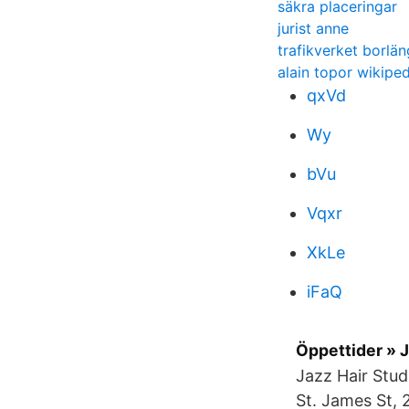
säkra placeringar
jurist anne
trafikverket borl
alain topor wikiped
qxVd
Wy
bVu
Vqxr
XkLe
iFaQ
Öppettider » 
Jazz Hair Stud
St. James St, 