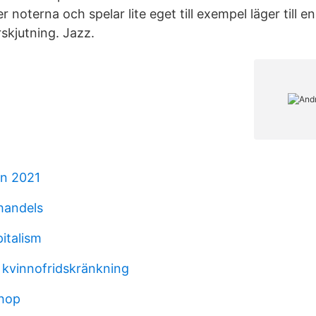
er noterna och spelar lite eget till exempel läger till 
skjutning. Jazz.
on 2021
handels
italism
v kvinnofridskränkning
shop