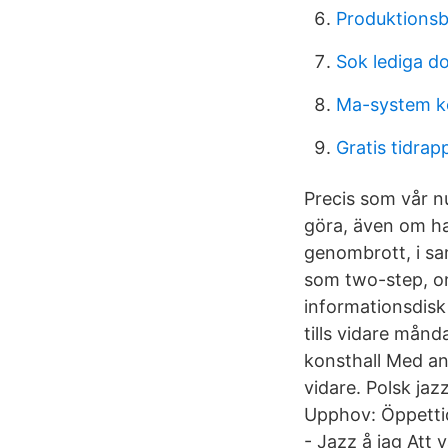
Produktionsb
Sok lediga 
Ma-system kö
Gratis tidrap
Precis som vår n
göra, även om ha
genombrott, i s
som two-step, on
informationsdis
tills vidare mån
konsthall Med an
vidare. Polsk ja
Upphov: Öppettid
- Jazz å jag Att 