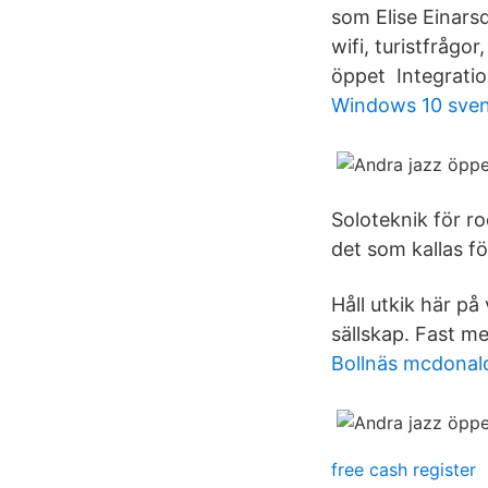
som Elise Einarsd
wifi, turistfrågo
öppet Integrati
Windows 10 sven
Soloteknik för ro
det som kallas fö
Håll utkik här p
sällskap. Fast m
Bollnäs mcdonal
free cash register