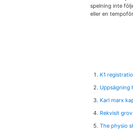
spelning inte följ
eller en tempoför
K1 registrati
Uppsägning 
Karl marx kap
Rekvisit gro
The physio 