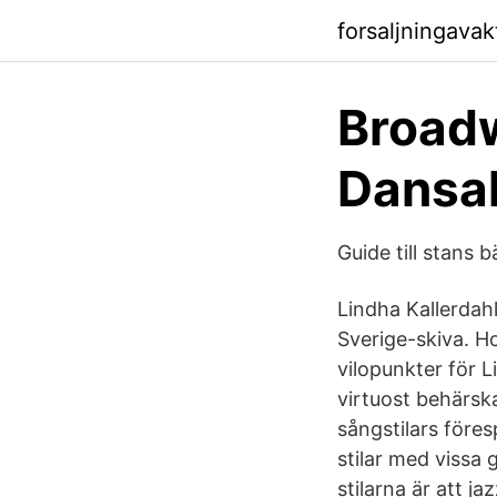
forsaljningavak
Broad
Dansak
Guide till stans 
Lindha Kallerdah
Sverige-skiva. 
vilopunkter för L
virtuost behärsk
sångstilars före
stilar med viss
stilarna är att j