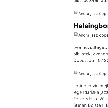
distributörer, ut
Helsingbo
överhuvudtaget. 
bibliotek, evene
Öppettider: 07:3
antingen via me
legendariska jazz
Folkets Hus. Väl
Stefan Bojsten, 