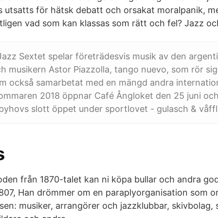
s utsatts för hätsk debatt och orsakat moralpanik, 
igen vad som kan klassas som rätt och fel? Jazz oc
azz Sextet spelar företrädesvis musik av den argent
h musikern Astor Piazzolla, tango nuevo, som rör sig
m också samarbetat med en mängd andra internation
Sommaren 2018 öppnar Café Ångloket den 25 juni och
ebyhovs slott öppet under sportlovet - gulasch & våffl
s
boden från 1870-talet kan ni köpa bullar och andra god
807, Han drömmer om en paraplyorganisation som om
sen: musiker, arrangörer och jazzklubbar, skivbolag, s