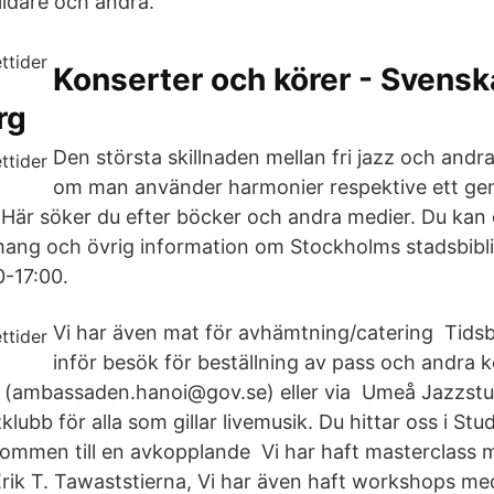
bildare och andra.
Konserter och körer - Svensk
rg
Den största skillnaden mellan fri jazz och andra
om man använder harmonier respektive ett g
Här söker du efter böcker och andra medier. Du kan 
mang och övrig information om Stockholms stadsbibli
0-17:00.
Vi har även mat för avhämtning/catering Tids
inför besök för beställning av pass och andra 
jl (ambassaden.hanoi@gov.se) eller via Umeå Jazzst
klubb för alla som gillar livemusik. Du hittar oss i St
kommen till en avkopplande Vi har haft masterclass 
Erik T. Tawaststierna, Vi har även haft workshops med