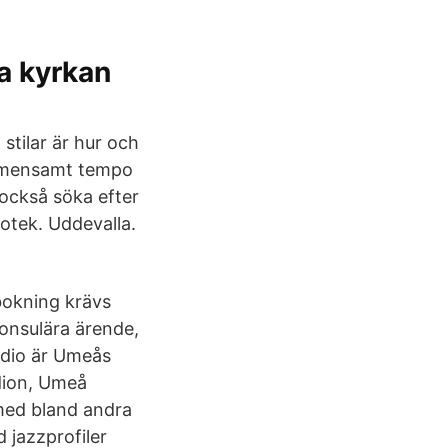
a kyrkan
 stilar är hur och
emensamt tempo
också söka efter
otek. Uddevalla.
bokning krävs
konsulära ärende,
udio är Umeås
udion, Umeå
med bland andra
 jazzprofiler