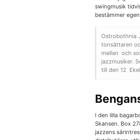
swingmusik tidvi
bestämmer egentl
Ostrobothnia J
tonsättaren oc
mellan och so
jazzmusiker. 
till den 12 Ek
Bengan
I den lilla bagar
Skansen. Box 27
jazzens särintres