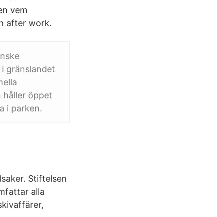
men vem
h after work.
inske
 i gränslandet
ella
 håller öppet
a i parken.
saker. Stiftelsen
fattar alla
kivaffärer,