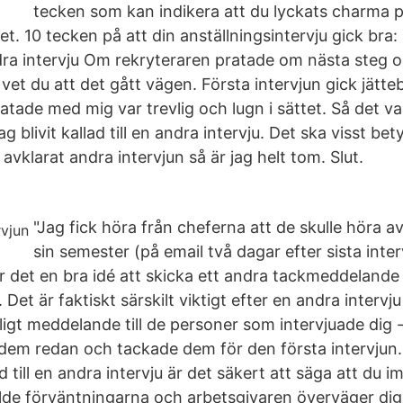
tecken som kan indikera att du lyckats charma 
t. 10 tecken på att din anställningsintervju gick bra
ndra intervju Om rekryteraren pratade om nästa steg 
så vet du att det gått vägen. Första intervjun gick jätte
tade med mig var trevlig och lugn i sättet. Så det va
jag blivit kallad till en andra intervju. Det ska visst bet
 avklarat andra intervjun så är jag helt tom. Slut.
"Jag fick höra från cheferna att de skulle höra av 
sin semester (på email två dagar efter sista inter
r det en bra idé att skicka ett andra tackmeddelande 
et är faktiskt särskilt viktigt efter en andra intervju 
nligt meddelande till de personer som intervjuade dig
dem redan och tackade dem för den första intervjun
lad till en andra intervju är det säkert att säga att du
llde förväntningarna och arbetsgivaren överväger dig 