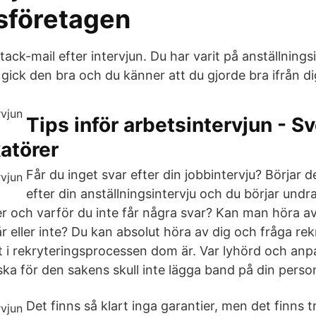
sföretagen
tack-mail efter intervjun. Du har varit på anställningsi
gick den bra och du känner att du gjorde bra ifrån di
Tips inför arbetsintervjun - S
atörer
Får du inget svar efter din jobbintervju? Börjar d
efter din anställningsintervju och du börjar und
r och varför du inte får några svar? Kan man höra av
 eller inte? Du kan absolut höra av dig och fråga rek
art i rekryteringsprocessen dom är. Var lyhörd och anp
ska för den sakens skull inte lägga band på din person
Det finns så klart inga garantier, men det finns 