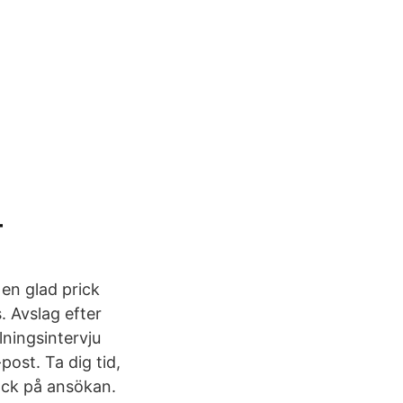
—
 en glad prick
. Avslag efter
lningsintervju
post. Ta dig tid,
back på ansökan.