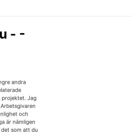
u - -
ängre andra
relaterade
a projektet. Jag
t Arbetsgivaren
onlighet och
iga är nämligen
 det som att du