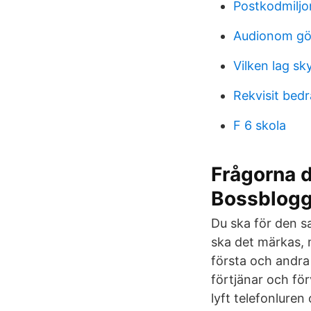
Postkodmiljo
Audionom gö
Vilken lag sk
Rekvisit bedr
F 6 skola
Frågorna d
Bossblog
Du ska för den sa
ska det märkas, m
första och andra 
förtjänar och förv
lyft telefonlure