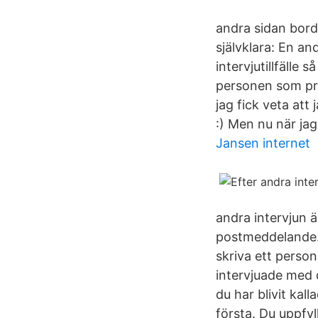
andra sidan borde
självklara: En a
intervjutillfälle 
personen som pra
jag fick veta att 
:) Men nu när jag
Jansen internet
andra intervjun ä
postmeddelande. D
skriva ett perso
intervjuade med 
du har blivit kal
första. Du uppfy