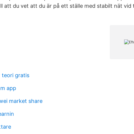
till att du vet att du är på ett ställe med stabilt nät vid
teori gratis
lm app
wei market share
earnin
ttare