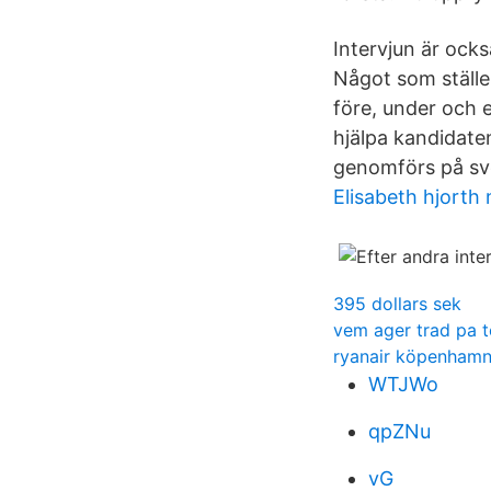
Intervjun är ocks
Något som ställer
före, under och e
hjälpa kandidaten
genomförs på sv
Elisabeth hjorth
395 dollars sek
vem ager trad pa 
ryanair köpenhamn
WTJWo
qpZNu
vG