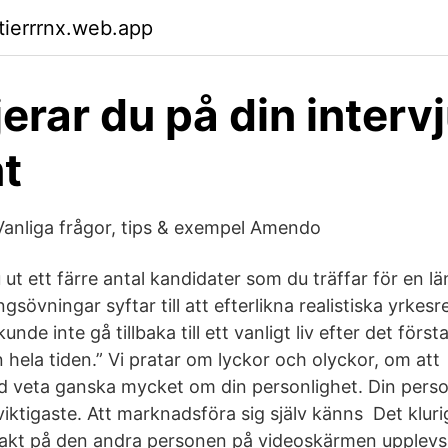
tierrrnx.web.app
jerar du på din intervj
t
 Vanliga frågor, tips & exempel Amendo
u ut ett färre antal kandidater som du träffar för en l
ngsövningar syftar till att efterlikna realistiska yrkes
unde inte gå tillbaka till ett vanligt liv efter det först
en hela tiden.” Vi pratar om lyckor och olyckor, om at
rd veta ganska mycket om din personlighet. Din pers
viktigaste. Att marknadsföra sig själv känns Det klur
r rakt på den andra personen på videoskärmen upplevs