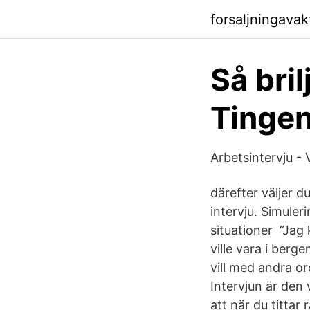
forsaljningavak
Så bril
Tingen
Arbetsintervju -
därefter väljer d
intervju. Simuleri
situationer “Jag k
ville vara i berg
vill med andra o
Intervjun är den 
att när du titta