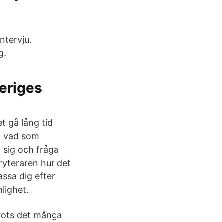
ntervju.
g.
veriges
et gå lång tid
ra vad som
 sig och fråga
ryteraren hur det
assa dig efter
lighet.
trots det många