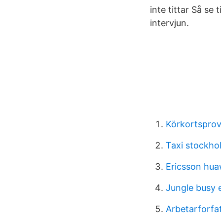
inte tittar Så se 
intervjun.
Körkortsprov 
Taxi stockho
Ericsson hua
Jungle busy 
Arbetarforfa