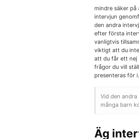
mindre säker på a
intervjun genomfö
den andra interv
efter första inte
vanligtvis tills
viktigt att du i
att du får ett ne
frågor du vill st
presenteras för i
Vid den andra
många barn kom
Äg inte