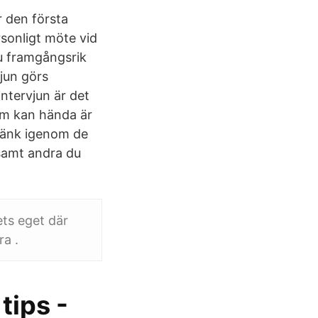
r den första
rsonligt möte vid
u framgångsrik
vjun görs
ntervjun är det
som kan hända är
 Tänk igenom de
 samt andra du
ts eget där
ra .
tips -