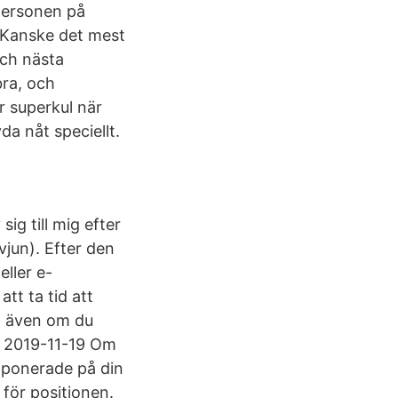
personen på
: Kanske det mest
och nästa
bra, och
r superkul när
yda nåt speciellt.
sig till mig efter
vjun). Efter den
eller e-
att ta tid att
 - även om du
. 2019-11-19 Om
 imponerade på din
för positionen.