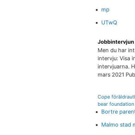
mp
UTwQ
Jobbintervjun
Men du har int
intervju: Visa
intervjuarna. 
mars 2021 Pub
Cope föräldraut
bear foundation
Bortre parent
Malmo stad m