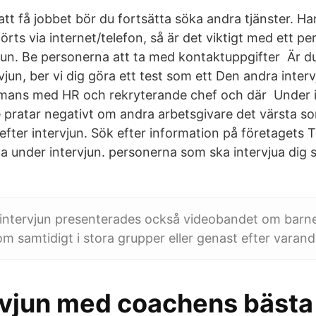
tt få jobbet bör du fortsätta söka andra tjänster. Ha
rts via internet/telefon, så är det viktigt med ett pe
jun. Be personerna att ta med kontaktuppgifter Är d
rvjun, ber vi dig göra ett test som ett Den andra inter
ammans med HR och rekryterande chef och där Under i
nte pratar negativt om andra arbetsgivare det värsta 
j efter intervjun. Sök efter information på företagets
älla under intervjun. personerna som ska intervjua dig
.
 intervjun presenterades också videobandet om barne
 samtidigt i stora grupper eller genast efter varand
rvjun med coachens bästa 