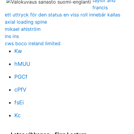
taylor and
francis
ett uttryck för den status en viss roll innebär kallas
axial loading spine
mikael ahlström
ins ins
cws boco ireland limited
Kw
hMUU
PGCf
cPfV
fsEi
Kc