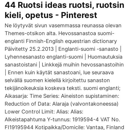
44 Ruotsi ideas ruotsi, ruotsin
kieli, opetus - Pinterest
Ne löytyvät sivun vasemmassa reunassa olevan
Themes-otsikon alta. Hevossanastoa suomi-
englanti Finnish-English equestrian dictionary
Päivitetty 25.2.2013 | Englanti-suomi -sanasto |
Lyhennesanasto englanti-suomi | Huomautuksia
sanastoistani | Linkkejä muihin hevossanastoihin
| Ennen kuin käytät sanastoani, lue seuraava
selvällä suomen kielellä kirjoitettu sanaston
tekijänoikeuksia koskeva teksti. suomi englanti;
Aikasarja: Time Series: Aineiston supistaminen:
Reduction of Data: Alaraja (valvontakoneessa)
Lower Control Limit: Alias: Alias:
Alkeistapahtuma Y-tunnus: 1919594-4 VAT No.
FI19195944 Kotipaikka/Domicile: Vantaa, Finland